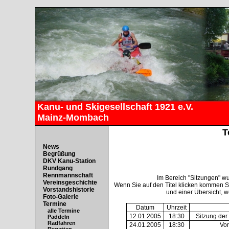
Kanu- und Skigesellschaft 1921 e.V.
Mainz-Mombach
T
News
Begrüßung
DKV Kanu-Station
Rundgang
Rennmannschaft
Im Bereich "Sitzungen" w
Vereinsgeschichte
Wenn Sie auf den Titel klicken kommen S
Vorstandshistorie
und einer Übersicht, w
Foto-Galerie
Termine
Datum
Uhrzeit
alle Termine
12.01.2005
18:30
Sitzung de
Paddeln
Radfahren
24.01.2005
18:30
Vor