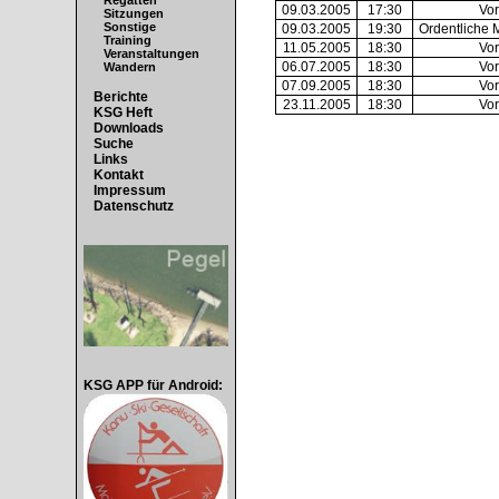
Regatten
09.03.2005
17:30
Vor
Sitzungen
Sonstige
09.03.2005
19:30
Ordentliche 
Training
11.05.2005
18:30
Vor
Veranstaltungen
06.07.2005
18:30
Vor
Wandern
07.09.2005
18:30
Vor
Berichte
23.11.2005
18:30
Vor
KSG Heft
Downloads
Suche
Links
Kontakt
Impressum
Datenschutz
KSG APP für Android: