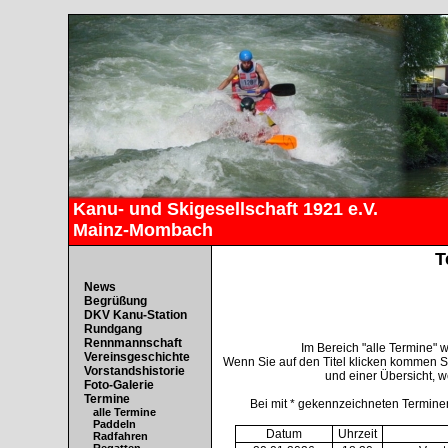
Kanu- und Skigesellschaft 1921 e.V.
Mainz-Mombach
T
News
Begrüßung
DKV Kanu-Station
Rundgang
Rennmannschaft
Im Bereich "alle Termine"
Vereinsgeschichte
Wenn Sie auf den Titel klicken kommen S
Vorstandshistorie
und einer Übersicht, w
Foto-Galerie
Termine
Bei mit * gekennzeichneten Terminen
alle Termine
Paddeln
Datum
Uhrzeit
Radfahren