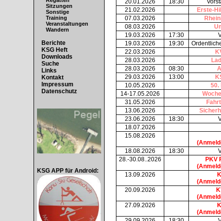
Regatten
20.01.2026
18:30
Vorst
Sitzungen
21.02.2026
Erste-Hi
Sonstige
07.03.2026
Rhein
Training
Veranstaltungen
08.03.2026
Um
Wandern
19.03.2026
17:30
V
Berichte
19.03.2026
19:30
Ordentlich
KSG Heft
22.03.2026
K
Downloads
28.03.2026
Lad
Suche
28.03.2026
08:30
A
Links
29.03.2026
13:00
K
Kontakt
Impressum
10.05.2026
50.
Datenschutz
14-17.05.2026
Wochen
31.05.2026
Fahr
13.06.2026
Sicherh
23.06.2026
18:30
V
18.07.2026
15.08.2026
(Anmelde
18.08.2026
18:30
V
28.-30.08..2026
PKV F
(Anmelde
KSG APP für Android:
13.09.2026
K
(Anmeld
20.09.2026
K
(Anmelde
27.09.2026
K
(Anmelde
29.09.2026
18:30
V