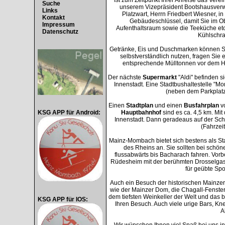
Suche
unserem Vizepräsident Bootshausverw
Links
Platzwart, Herrn Friedbert Wiesner, i
Kontakt
Gebäudeschlüssel, damit Sie im O
Impressum
Aufenthaltsraum sowie die Teeküche etc.
Datenschutz
Kühlschra
Getränke, Eis und Duschmarken können Si
selbstverständlich nutzen, fragen Sie e
entsprechende Mülltonnen vor dem Ha
Der nächste
Supermarkt
"Aldi" befinden s
Innenstadt. Eine Stadtbushaltestelle "Mo
(neben dem Parkplatz
Einen
Stadtplan
und einen
Busfahrplan
vo
Hauptbahnhof
sind es ca. 4,5 km. Mit
KSG APP für Android:
Innenstadt. Dann geradeaus auf der Sch
(Fahrzeit
Mainz-Mombach bietet sich bestens als St
des Rheins an. Sie sollten bei schö
flussabwärts bis Bacharach fahren. Vor
Rüdesheim mit der berühmten Drosselgass
für geübte Spor
Auch ein Besuch der historischen Mainzer
wie der Mainzer Dom, die Chagall-Fenster
dem tiefsten Weinkeller der Welt und da
KSG APP für IOS:
Ihren Besuch. Auch viele urige Bars, K
A
Wir wünschen Ihnen viel Spaß bei uns i