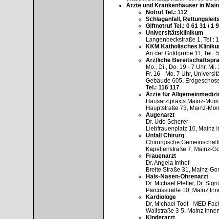
Ärzte und Krankenhäuser in Main
Notruf Tel.: 112
Schlaganfall, Rettungsleitst
Giftnotruf Tel.: 0 61 31 / 1 
Universitätsklinikum
Langenbeckstraße 1, Tel.: 1
KKM Katholisches Klinik
An der Goldgrube 11, Tel.: 5
Ärztliche Bereitschaftspr
Mo., Di., Do. 19 - 7 Uhr, Mi. 
Fr. 16 - Mo. 7 Uhr, Universi
Gebäude 605, Erdgeschoss
Tel.: 116 117
Ärzte für Allgemeinmedizi
Hausarztpraxis Mainz-Mo
Hauptstraße 73, Mainz-Momb
Augenarzt
Dr. Udo Scherer
Liebfrauenplatz 10, Mainz I
Unfall Chirurg
Chirurgische Gemeinschaft
Kapellenstraße 7, Mainz-Go
Frauenarzt
Dr. Angela Imhof
Breite Straße 31, Mainz-Go
Hals-Nasen-Ohrenarzt
Dr. Michael Pfeffer, Dr. Sigr
Parcusstraße 10, Mainz Inne
Kardiologe
Dr. Michael Todt - MED Fac
Wallstraße 3-5, Mainz Innens
Kinderarzt