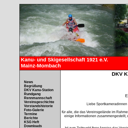
Kanu- und Skigesellschaft 1921 e.V.
Mainz-Mombach
DKV K
News
Begrüßung
DKV Kanu-Station
Rundgang
E
Rennmannschaft
Vereinsgeschichte
Liebe Sportkameradinnen 
Vorstandshistorie
Foto-Galerie
für alle, die das Vereinsgelände im Rahm
Termine
einige Informationen zusammengestellt, 
Berichte
KSG Heft
Downloads
Ist zum Zeitpunkt Ihrer Anreise das Verei