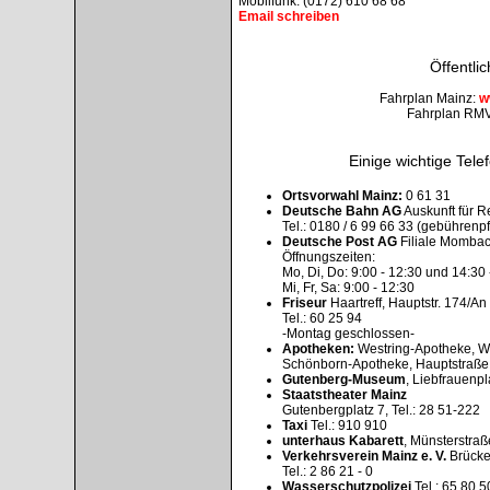
Mobilfunk: (0172) 610 68 68
Email schreiben
Öffentli
Fahrplan Mainz:
w
Fahrplan RMV
Einige wichtige Te
Ortsvorwahl Mainz:
0 61 31
Deutsche Bahn AG
Auskunft für R
Tel.: 0180 / 6 99 66 33 (gebührenpfl
Deutsche Post AG
Filiale Mombach
Öffnungszeiten:
Mo, Di, Do: 9:00 - 12:30 und 14:30 
Mi, Fr, Sa: 9:00 - 12:30
Friseur
Haartreff, Hauptstr. 174/A
Tel.: 60 25 94
-Montag geschlossen-
Apotheken:
Westring-Apotheke, We
Schönborn-Apotheke, Hauptstraße 
Gutenberg-Museum
, Liebfrauenpl
Staatstheater Mainz
Gutenbergplatz 7, Tel.: 28 51-222
Taxi
Tel.: 910 910
unterhaus Kabarett
, Münsterstraße
Verkehrsverein Mainz e. V.
Brücke
Tel.: 2 86 21 - 0
Wasserschutzpolizei
Tel.: 65 80 5