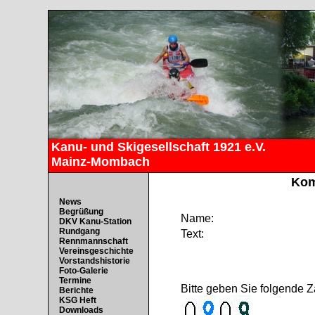
Kanu- und Skigesellschaft 1921 e.V.
Mainz-Mombach
Kom
News
Begrüßung
Name:
DKV Kanu-Station
Rundgang
Text:
Rennmannschaft
Vereinsgeschichte
Vorstandshistorie
Foto-Galerie
Termine
Bitte geben Sie folgende Z
Berichte
KSG Heft
Downloads