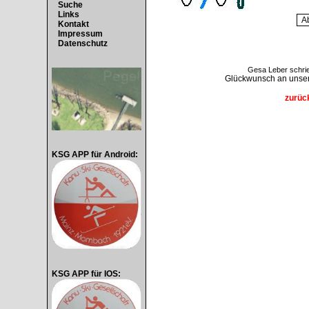
Suche
Links
Kontakt
Impressum
Datenschutz
Gesa Leber schrie
Glückwunsch an unser
zurüc
KSG APP für Android:
KSG APP für IOS: