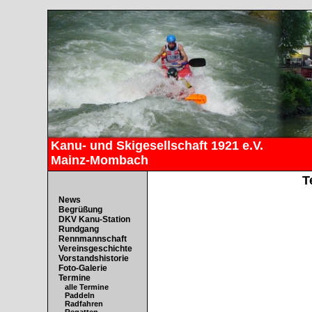
Kanu- und Skigesellschaft 1921 e.V.
Mainz-Mombach
T
News
Begrüßung
DKV Kanu-Station
Rundgang
Rennmannschaft
Vereinsgeschichte
Vorstandshistorie
Foto-Galerie
Termine
alle Termine
Paddeln
Radfahren