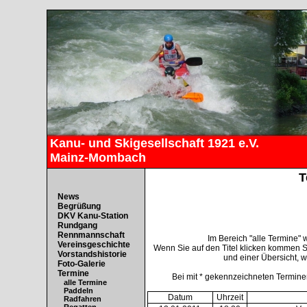
Kanu- und Skigesellschaft 1921 e.V.
Mainz-Mombach
T
News
Begrüßung
DKV Kanu-Station
Rundgang
Rennmannschaft
Im Bereich "alle Termine"
Vereinsgeschichte
Wenn Sie auf den Titel klicken kommen S
Vorstandshistorie
und einer Übersicht, w
Foto-Galerie
Termine
Bei mit * gekennzeichneten Terminen
alle Termine
Paddeln
Datum
Uhrzeit
Radfahren