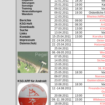
Regatten
12.01.2011
18:30
Vo
Sitzungen
25.01.2011
19:00
Ka
Sonstige
09.02.2011
18:30
Vo
Training
Veranstaltungen
09.02.2011
19:30
Ordentliche
Wandern
12.03.2011
Rheinschifffa
Berichte
20.03.2011
09:00
KVR
KSG Heft
26.03.2011
08:30
Arb
Downloads
27.03.2011
13:00
KSG
Suche
13.04.2011
18:30
Vo
Links
15-25.04.2011
13:00
Korsika 
Kontakt
Impressum
22.-24.04.2011
Oster-
Datenschutz
22.-25.04.2011
Hatzenp
25.04.2011
06.-09.05.2011
Wes
07.05.2011
Ök
14.05.2011
Siche
15.05.2011
22.05.2011
38. 
25.05.2011
18:30
Vo
09.07.2011
Nassau
23.07.2011
Guntersblum
KSG APP für Android:
10.08.2011
18:30
Vo
12.-14.08.2011
Freundschaf
Gu
20.08.2011
13:00
F
09.-11..09.2011
15:00
Wildwass
18.09.2011
KSG