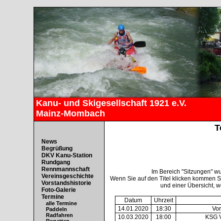
Kanu- und Skigesellschaft 1921 e.V.
Mainz-Mombach
T
News
Begrüßung
DKV Kanu-Station
Rundgang
Rennmannschaft
Im Bereich "Sitzungen" w
Vereinsgeschichte
Wenn Sie auf den Titel klicken kommen S
Vorstandshistorie
und einer Übersicht, w
Foto-Galerie
Termine
Datum
Uhrzeit
alle Termine
14.01.2020
18:30
Vor
Paddeln
Radfahren
10.03.2020
18:00
KSG V