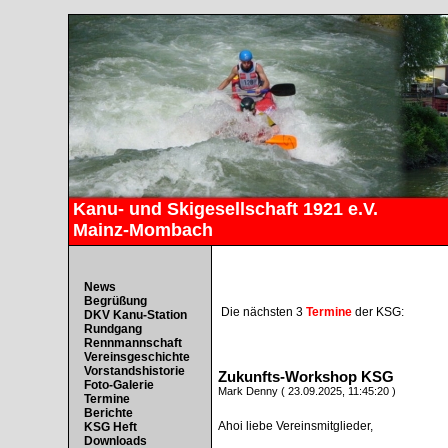
Kanu- und Skigesellschaft 1921 e.V.
Mainz-Mombach
News
Begrüßung
Die nächsten 3
Termine
der KSG:
DKV Kanu-Station
Rundgang
Rennmannschaft
Vereinsgeschichte
Vorstandshistorie
Zukunfts-Workshop KSG
Foto-Galerie
Mark Denny ( 23.09.2025, 11:45:20 )
Termine
Berichte
Ahoi liebe Vereinsmitglieder,
KSG Heft
Downloads