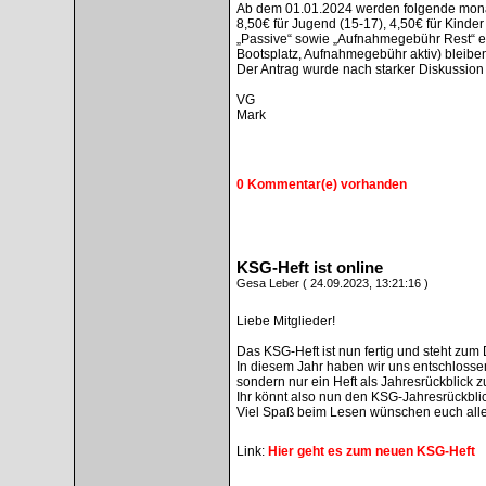
Ab dem 01.01.2024 werden folgende monatl
8,50€ für Jugend (15-17), 4,50€ für Kinder
„Passive“ sowie „Aufnahmegebühr Rest“ ent
Bootsplatz, Aufnahmegebühr aktiv) bleiben
Der Antrag wurde nach starker Diskussio
VG
Mark
0 Kommentar(e) vorhanden
KSG-Heft ist online
Gesa Leber ( 24.09.2023, 13:21:16 )
Liebe Mitglieder!
Das KSG-Heft ist nun fertig und steht zum
In diesem Jahr haben wir uns entschlossen
sondern nur ein Heft als Jahresrückblick z
Ihr könnt also nun den KSG-Jahresrückbli
Viel Spaß beim Lesen wünschen euch alle,
Link:
Hier geht es zum neuen KSG-Heft