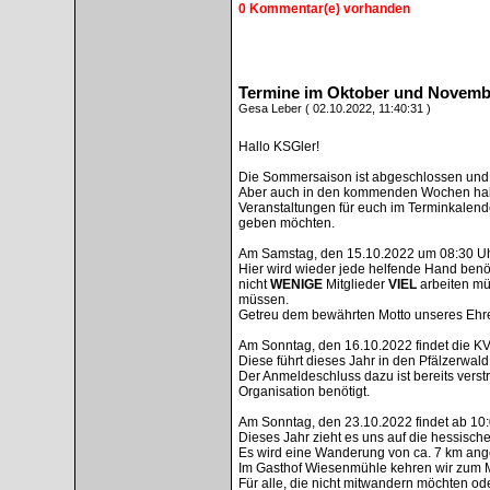
0 Kommentar(e) vorhanden
Termine im Oktober und Novemb
Gesa Leber ( 02.10.2022, 11:40:31 )
Hallo KSGler!
Die Sommersaison ist abgeschlossen und de
Aber auch in den kommenden Wochen habe
Veranstaltungen für euch im Terminkalend
geben möchten.
Am Samstag, den 15.10.2022 um 08:30 Uhr f
Hier wird wieder jede helfende Hand benöt
nicht
WENIGE
Mitglieder
VIEL
arbeiten m
müssen.
Getreu dem bewährten Motto unseres Ehre
Am Sonntag, den 16.10.2022 findet die K
Diese führt dieses Jahr in den Pfälzerwald
Der Anmeldeschluss dazu ist bereits verstr
Organisation benötigt.
Am Sonntag, den 23.10.2022 findet ab 10:0
Dieses Jahr zieht es uns auf die hessisch
Es wird eine Wanderung von ca. 7 km ang
Im Gasthof Wiesenmühle kehren wir zum M
Für alle, die nicht mitwandern möchten ode