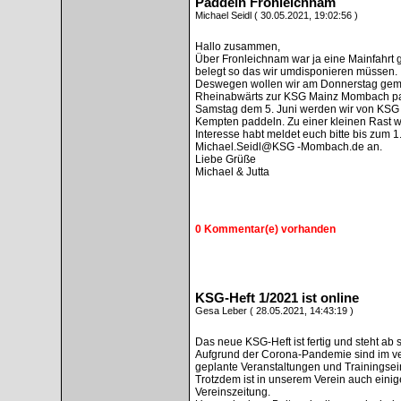
Paddeln Fronleichnam
Michael Seidl ( 30.05.2021, 19:02:56 )
Hallo zusammen,
Über Fronleichnam war ja eine Mainfahrt g
belegt so das wir umdisponieren müssen.
Deswegen wollen wir am Donnerstag geme
Rheinabwärts zur KSG Mainz Mombach pad
Samstag dem 5. Juni werden wir von KS
Kempten paddeln. Zu einer kleinen Rast w
Interesse habt meldet euch bitte bis zum 
Michael.Seidl@KSG -Mombach.de an.
Liebe Grüße
Michael & Jutta
0 Kommentar(e) vorhanden
KSG-Heft 1/2021 ist online
Gesa Leber ( 28.05.2021, 14:43:19 )
Das neue KSG-Heft ist fertig und steht ab 
Aufgrund der Corona-Pandemie sind im ve
geplante Veranstaltungen und Trainingsei
Trotzdem ist in unserem Verein auch einig
Vereinszeitung.