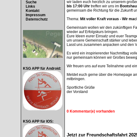
wir laden euch herzlich zu unserem groß
Suche
bis 17:00 Uhr
treffen wir uns im
Bootshau
Links
gemeinsam die Richtung für die Zukunft 
Kontakt
Impressum
Thema:
Mit voller Kraft voraus - Wir ma
Datenschutz
Gemeinsam wollen wir den zukünftigen Fa
wieder auf Erfolgskurs bringen.
Eure Ideen eurer Einsatz und euer Teamgei
um unsere Gemeinschaft stärker und leben
Lasst uns zusammen anpacken und den Vere
Es wird ein inspirierender Nachmittag vo
nur gemeinsam können wir Großes beweg
Wir freuen uns auf eure Teilnahme und ei
KSG APP für Android:
Meldet euch gerne über die Homepage an, d
mitbringen.
Sportliche Grüße
der Vorstand
0 Kommentar(e) vorhanden
KSG APP für IOS:
Jetzt zur Freundschaftsfahrt 20